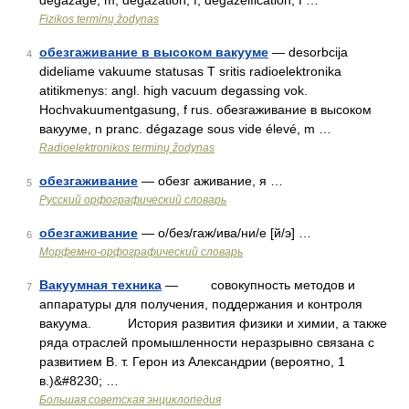
dégazage, m; dégazation, f; dégazéification, f …
Fizikos terminų žodynas
обезгаживание в высоком вакууме
— desorbcija
4
dideliame vakuume statusas T sritis radioelektronika
atitikmenys: angl. high vacuum degassing vok.
Hochvakuumentgasung, f rus. обезгаживание в высоком
вакууме, n pranc. dégazage sous vide élevé, m …
Radioelektronikos terminų žodynas
обезгаживание
— обезг аживание, я …
5
Русский орфографический словарь
обезгаживание
— о/без/гаж/ива/ни/е [й/э] …
6
Морфемно-орфографический словарь
Вакуумная техника
— совокупность методов и
7
аппаратуры для получения, поддержания и контроля
вакуума. История развития физики и химии, а также
ряда отраслей промышленности неразрывно связана с
развитием В. т. Герон из Александрии (вероятно, 1
в.)&#8230; …
Большая советская энциклопедия