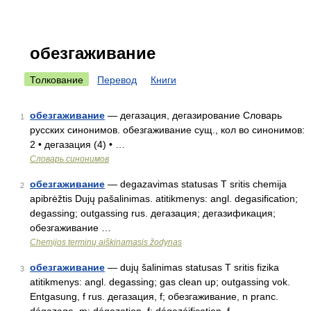
обезгаживание
Толкование
Перевод
Книги
обезгаживание
— дегазация, дегазирование Словарь
1
русских синонимов. обезгаживание сущ., кол во синонимов:
2 • дегазация (4) • …
Словарь синонимов
обезгаживание
— degazavimas statusas T sritis chemija
2
apibrėžtis Dujų pašalinimas. atitikmenys: angl. degasification;
degassing; outgassing rus. дегазация; дегазификация;
обезгаживание …
Chemijos terminų aiškinamasis žodynas
обезгаживание
— dujų šalinimas statusas T sritis fizika
3
atitikmenys: angl. degassing; gas clean up; outgassing vok.
Entgasung, f rus. дегазация, f; обезгаживание, n pranc.